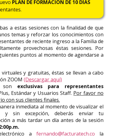
nuevo
PLAN DE FORMACIÓN DE 10 DÍAS
entantes.
bas a estas sesiones con la finalidad de que
unos temas y reforzar los conocimientos con
esentantes de reciente ingreso a la Familia de
ltamente provechosas éstas sesiones. Por
siguientes puntos al momento de agendarse a
virtuales y gratuitas, éstas se llevan a cabo
ación ZOOM
(Descargar aquí)
es son
exclusivas para representantes
lus, Estándar y Usuarios Staff.
Por favor no
o con sus clientes finales.
manera inmediata al momento de visualizar el
le y sin excepción, deberás enviar tu
pción a más tardar un día antes de la sesión
2:00p.m.
electrónico a
fernando@facturatech.co
la