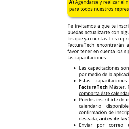
A)
Agendarse y realizar el 
para todos nuestros repres
Te invitamos a que te inscri
puedas actualizarte con alg
los que ya cuentas. Los repr
FacturaTech encontrarán a
favor tener en cuenta los 
las capacitaciones:
Las capacitaciones son 
por medio de la aplic
Estas capacitacion
FacturaTech
Máster, P
comparta éste calendari
Puedes inscribirte de 
calendario disponib
confirmación de inscri
deseada,
antes de las 
Enviar por correo 