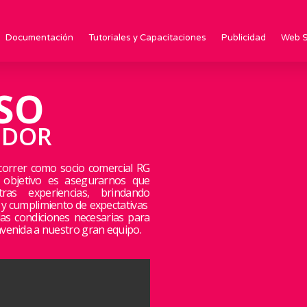
Documentación
Tutoriales y Capacitaciones
Publicidad
Web S
SO
IDOR
orrer como socio comercial RG
l objetivo es asegurarnos que
as experiencias, brindando
 y cumplimiento de expectativas
las condiciones necesarias para
envenida a nuestro gran equipo.