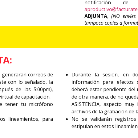
notificación d
aproductivo@facturate
ADJUNTA
,
(NO envíes 
tampoco copies a format
TA:
e generarán correos de
Durante la sesión, en dos
ste con lo señalado, la
información para efectos d
spués de las 5:00pm),
deberá estar pendiente del 
virtual de capacitación.
de otra manera, de no qued
de tener tu micrófono
ASISTENCIA, aspecto muy i
archivos de la grabación de l
os lineamientos, para
No se validarán registr
estipulan en estos lineamien