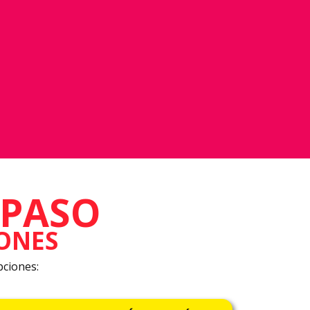
 PASO
ONES
pciones: